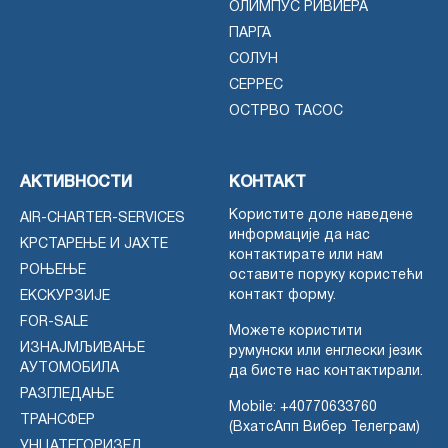
ОЛИМПУС РИВИЕРА
ПАРГА
СОЛУН
СЕРРЕС
ОСТРВО ТАСОС
АКТИВНОСТИ
КОНТАКТ
Користите доле наведене
AIR-CHARTER-SERVICES
информације да нас
КРСТАРЕЊЕ И ЈАХТЕ
контактирате или нам
РОЊЕЊЕ
оставите поруку користећи
контакт форму.
ЕКСКУРЗИЈЕ
FOR-SALE
Можете користити
ИЗНАЈМЉИВАЊЕ
румунски или енглески језик
АУТОМОБИЛА
да бисте нас контактирали.
РАЗГЛЕДАЊЕ
Mobile:
+40770633760
ТРАНСФЕР
(ВхатсАпп Вибер Телеграм)
УНЦАТЕГОРИЗЕД