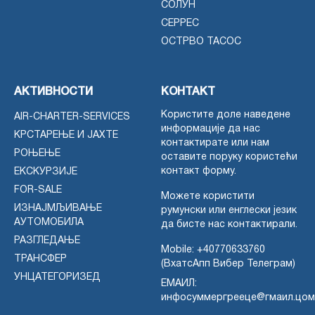
СОЛУН
СЕРРЕС
ОСТРВО ТАСОС
АКТИВНОСТИ
КОНТАКТ
Користите доле наведене
AIR-CHARTER-SERVICES
информације да нас
КРСТАРЕЊЕ И ЈАХТЕ
контактирате или нам
РОЊЕЊЕ
оставите поруку користећи
контакт форму.
ЕКСКУРЗИЈЕ
FOR-SALE
Можете користити
ИЗНАЈМЉИВАЊЕ
румунски или енглески језик
АУТОМОБИЛА
да бисте нас контактирали.
РАЗГЛЕДАЊЕ
Mobile:
+40770633760
ТРАНСФЕР
(ВхатсАпп Вибер Телеграм)
УНЦАТЕГОРИЗЕД
ЕМАИЛ:
инфосуммергрееце@гмаил.цом