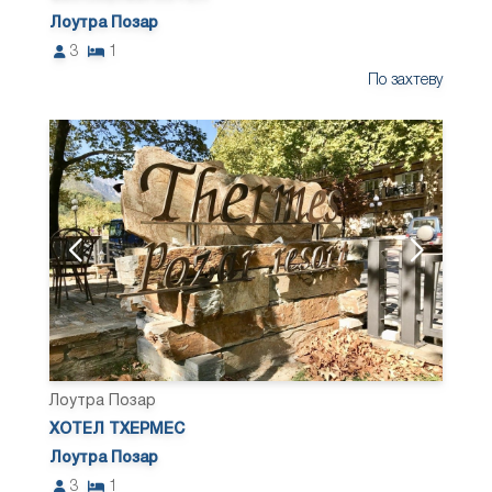
Лоутра Позар
3
1
По захтеву
Лоутра Позар
ХОТЕЛ ТХЕРМЕС
Лоутра Позар
3
1