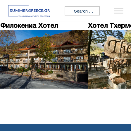
Skip to content
Search for:
Филокениа Хотел
Хотел Тхерм