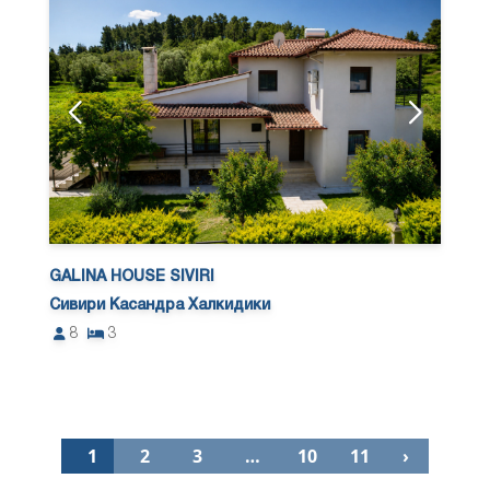
GALINA HOUSE SIVIRI
Сивири Касандра Халкидики
8
3
1
2
3
…
10
11
›