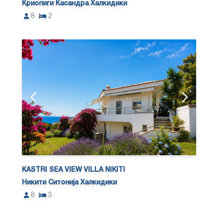
Криопиги Касандра Халкидики
8
2
KASTRI SEA VIEW VILLA NIKITI
Никити Ситонија Халкидики
8
3