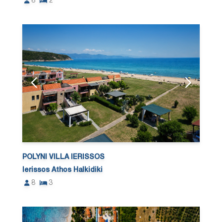
8
2
POLYNI VILLA IERISSOS
Ierissos Athos Halkidiki
8
3