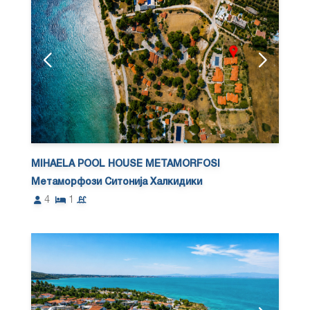
MIHAELA POOL HOUSE METAMORFOSI
Метаморфози Ситонија Халкидики
4
1