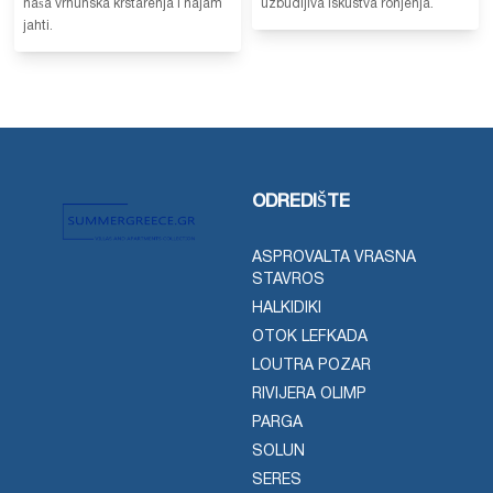
naša vrhunska krstarenja i najam
uzbudljiva iskustva ronjenja.
jahti.
ODREDIŠTE
ASPROVALTA VRASNA
STAVROS
HALKIDIKI
OTOK LEFKADA
LOUTRA POZAR
RIVIJERA OLIMP
PARGA
SOLUN
SERES