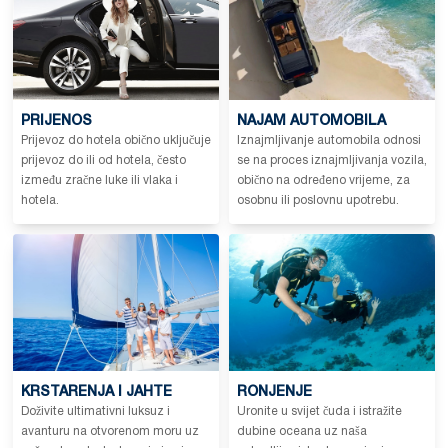
PRIJENOS
NAJAM AUTOMOBILA
Prijevoz do hotela obično uključuje
Iznajmljivanje automobila odnosi
prijevoz do ili od hotela, često
se na proces iznajmljivanja vozila,
između zračne luke ili vlaka i
obično na određeno vrijeme, za
hotela.
osobnu ili poslovnu upotrebu.
KRSTARENJA I JAHTE
RONJENJE
Doživite ultimativni luksuz i
Uronite u svijet čuda i istražite
avanturu na otvorenom moru uz
dubine oceana uz naša