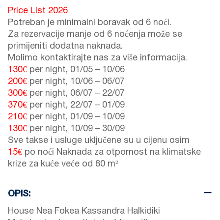
Price List 2026
Potreban je minimalni boravak od 6 noći.
Za rezervacije manje od 6 noćenja može se
primijeniti dodatna naknada.
Molimo kontaktirajte nas za više informacija.
130€
per night,
01/05
–
10/06
200€
per night,
10/06
–
06/07
300€
per night,
06/07
–
22/07
370€
per night,
22/07
–
01/09
210€
per night,
01/09
–
10/09
130€
per night,
10/09
–
30/09
Sve takse i usluge uključene su u cijenu osim
15€
po noći Naknada za otpornost na klimatske
krize za kuće veće od 80 m²
OPIS:
House Nea Fokea Kassandra Halkidiki