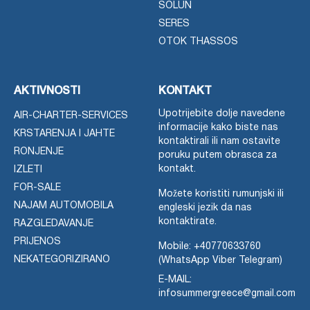
SOLUN
SERES
OTOK THASSOS
AKTIVNOSTI
KONTAKT
Upotrijebite dolje navedene
AIR-CHARTER-SERVICES
informacije kako biste nas
KRSTARENJA I JAHTE
kontaktirali ili nam ostavite
RONJENJE
poruku putem obrasca za
kontakt.
IZLETI
FOR-SALE
Možete koristiti rumunjski ili
NAJAM AUTOMOBILA
engleski jezik da nas
kontaktirate.
RAZGLEDAVANJE
PRIJENOS
Mobile:
+40770633760
NEKATEGORIZIRANO
(WhatsApp Viber Telegram)
E-MAIL:
infosummergreece@gmail.com