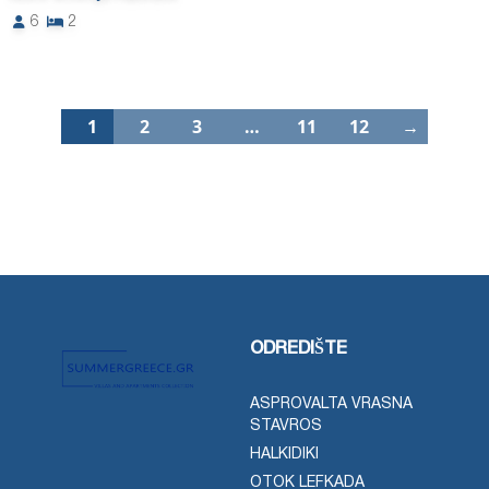
6
2
1
2
3
…
11
12
→
ODREDIŠTE
ASPROVALTA VRASNA
STAVROS
HALKIDIKI
OTOK LEFKADA