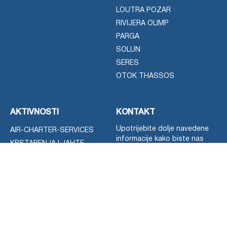
LOUTRA POZAR
RIVIJERA OLIMP
PARGA
SOLUN
SERES
OTOK THASSOS
AKTIVNOSTI
KONTAKT
Upotrijebite dolje navedene
AIR-CHARTER-SERVICES
informacije kako biste nas
KRSTARENJA I JAHTE
kontaktirali ili nam ostavite
RONJENJE
poruku putem obrasca za
kontakt.
IZLETI
FOR-SALE
Možete koristiti rumunjski ili
NAJAM AUTOMOBILA
engleski jezik da nas
kontaktirate.
RAZGLEDAVANJE
PRIJENOS
Mobile:
+40770633760