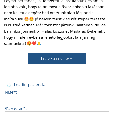
Egy szuper tágas , jól felszerelt lakást kaptunk és ami a
състояние на къщата
legjobb volt , hogy talán most először ebben a lakásban
Мястото за настаняване е подходящо за
nem kellett az egész heti ottlétünk alatt légkondit
малки домашни любимци и трябва да бъде
indítanunk 🤩😍 jó helyen fekszik és két szuper terasszal
потвърдено по време на резервацията
is büszkélkedhet. Már többször jártunk Kallithean, de ide
(Ще се изискват допълнителни такси за такса
bármikor jönnénk :-) Hálas köszönet Madaras Évikének ,
за почистване и депозит за щети)
hogy minden évben a lehető legjobbat találja meg
számunkra ! 😍❤️🙏
Leave a review
Loading calendar...
Име*:
Фамилия*: