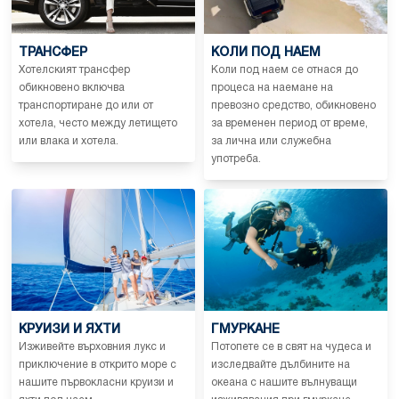
ТРАНСФЕР
КОЛИ ПОД НАЕМ
Хотелският трансфер
Коли под наем се отнася до
обикновено включва
процеса на наемане на
транспортиране до или от
превозно средство, обикновено
хотела, често между летището
за временен период от време,
или влака и хотела.
за лична или служебна
употреба.
КРУИЗИ И ЯХТИ
ГМУРКАНЕ
Изживейте върховния лукс и
Потопете се в свят на чудеса и
приключение в открито море с
изследвайте дълбините на
нашите първокласни круизи и
океана с нашите вълнуващи