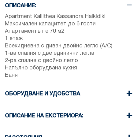
ОПИСАНИЕ:
Apartment Kallithea Kassandra Halkidiki
Максимален капацитет до 6 гости
Апартаментът е 70 м2
1 етаж
Всекидневна с диван двойно легло (A/C)
1-ва спалня с две единични легла
2-ра спалня с двойно легло
Напълно оборудвана кухня
Баня
ОБОРУДВАНЕ И УДОБСТВА
Спално бельо и кърпи
Един Климатик
ОПИСАНИЕ НА ЕКСТЕРИОРА:
Телевизор с плосък екран
Безжичен Wi-Fi
Има възможност за паркиране на улицата
Съдомиялна машина
около комплекса