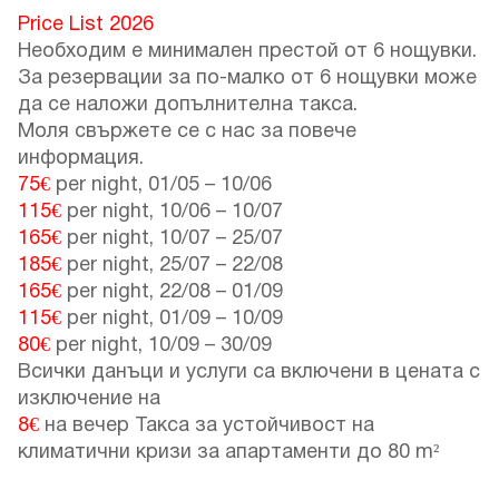
Price List 2026
Необходим е минимален престой от 6 нощувки.
За резервации за по-малко от 6 нощувки може
да се наложи допълнителна такса.
Моля свържете се с нас за повече
информация.
75€
per night,
01/05
–
10/06
115€
per night,
10/06
–
10/07
165€
per night,
10/07
–
25/07
185€
per night,
25/07
–
22/08
165€
per night,
22/08
–
01/09
115€
per night,
01/09
–
10/09
80€
per night,
10/09
–
30/09
Всички данъци и услуги са включени в цената с
изключение на
8€
на вечер Такса за устойчивост на
климатични кризи за апартаменти до 80 m²