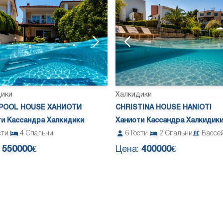
дики
Халкидики
POOL HOUSE ХАНИОТИ
CHRISTINA HOUSE HANIOTI
ти Кассандра Халкидики
Ханиоти Кассандра Халкидик
сти
4
Спальни
6
Гости
2
Спальни
Бассе
:
550000€
Цена:
400000€