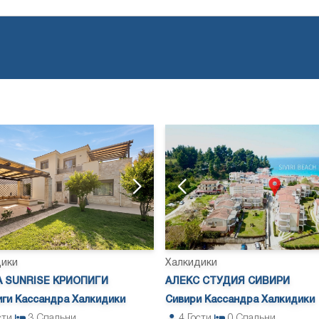
дики
Халкидики
 SUNRISE КРИОПИГИ
АЛЕКС СТУДИЯ СИВИРИ
ги Кассандра Халкидики
Сивири Кассандра Халкидики
сти
3
Спальни
4
Гости
0
Спальни