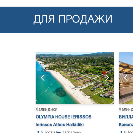
ДЛЯ ПРОДАЖИ
Халкидики
Халки
OLYMPIA HOUSE IERISSOS
ВИЛЛА
Ierissos Athos Halkidiki
Криопи
9
Гости
2
Спальни
8
Го