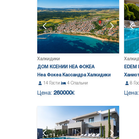
Халкидики
Халки
ДОМ КСЕНИИ НЕА ФОКЕА
EDEM 
Неа Фокеа Кассандра Халкидики
Ханио
14
Гости
4
Спальни
8
Го
Цена:
260000€
Цена