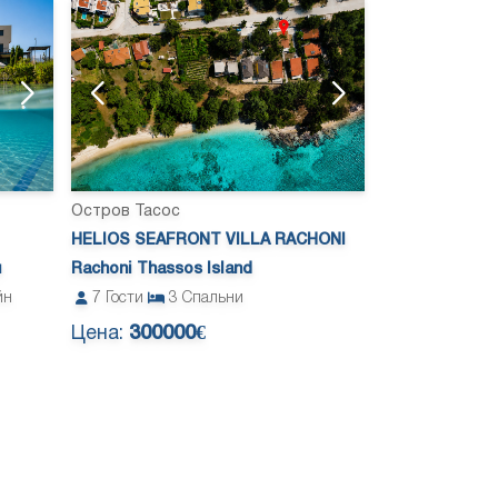
Остров Тасос
HELIOS SEAFRONT VILLA RACHONI
и
Rachoni Thassos Island
йн
7
Гости
3
Спальни
Цена:
300000€