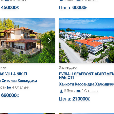
:
450000€
Цена:
60000€
дики
Халкидики
AS VILLA NIKITI
EVRIALI SEAFRONT APARTME
HANIOTI
 Ситония Халкидики
Ханиоти Кассандра Халкидик
ости
4
Спальни
6
Гости
2
Спальни
:
690000€
Цена:
210000€