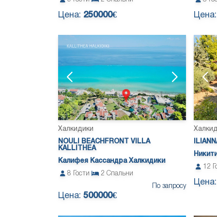
Цена:
250000€
Цена
Халкидики
Халки
NOULI BEACHFRONT VILLA
ILIANN
KALLITHEA
Никити
Калифея Кассандра Халкидики
12
Г
8
Гости
2
Спальни
Цена
По запросу
Цена:
500000€