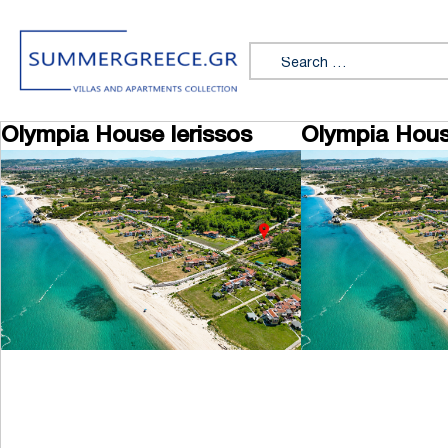
Skip to content
Search for:
Olympia House Ierissos
Olympia Hous