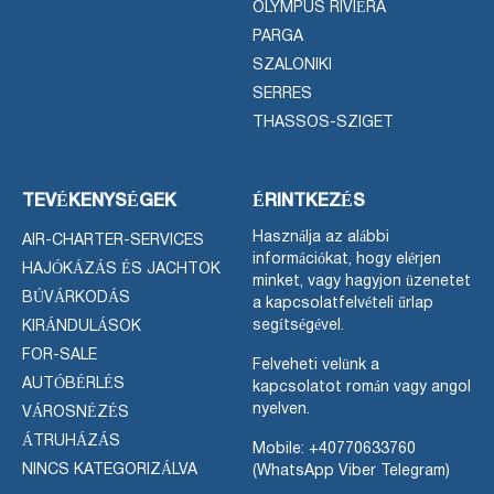
OLYMPUS RIVIÉRA
PARGA
SZALONIKI
SERRES
THASSOS-SZIGET
TEVÉKENYSÉGEK
ÉRINTKEZÉS
Használja az alábbi
AIR-CHARTER-SERVICES
információkat, hogy elérjen
HAJÓKÁZÁS ÉS JACHTOK
minket, vagy hagyjon üzenetet
BÚVÁRKODÁS
a kapcsolatfelvételi űrlap
segítségével.
KIRÁNDULÁSOK
FOR-SALE
Felveheti velünk a
AUTÓBÉRLÉS
kapcsolatot román vagy angol
nyelven.
VÁROSNÉZÉS
ÁTRUHÁZÁS
Mobile:
+40770633760
NINCS KATEGORIZÁLVA
(WhatsApp Viber Telegram)